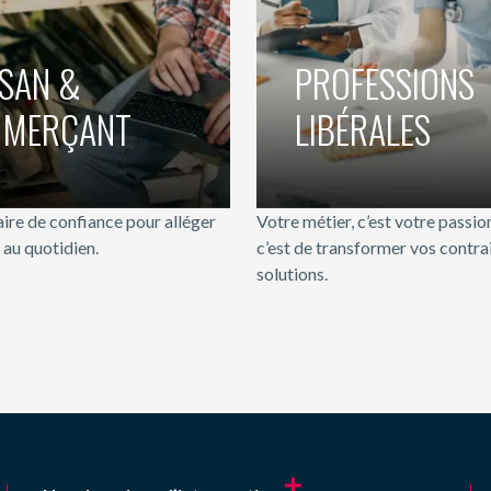
ISAN &
PROFESSIONS
ISAN &
PROFESSIONS
MERÇANT
LIBÉRALES
MERÇANT
LIBÉRALES
ire de confiance pour alléger
Votre métier, c’est votre passion
 au quotidien.
c’est de transformer vos contra
solutions.