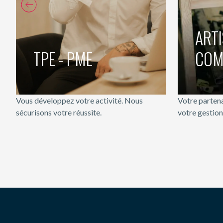
ART
ART
TPE - PME
COM
TPE - PME
COM
Vous développez votre activité. Nous
Votre partena
sécurisons votre réussite.
votre gestion